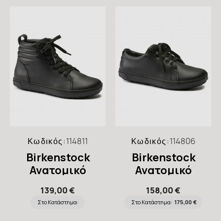
Κωδικός:
114811
Κωδικός:
114806
Birkenstock
Birkenstock
Ανατομικό
Ανατομικό
Μποτάκι QO700
Παπούτσι QO500
139,00 €
158,00 €
(Regular), Μαύρο
(Regular), Μαύρο
Στο Κατάστημα:
Στο Κατάστημα:
175,00 €