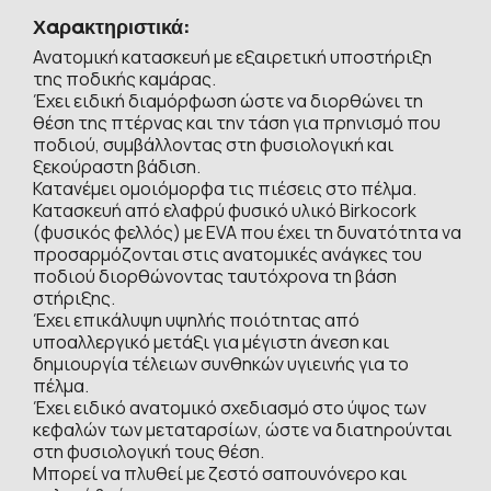
Χαρακτηριστικά:
Ανατομική κατασκευή με εξαιρετική υποστήριξη
της ποδικής καμάρας.
Έχει ειδική διαμόρφωση ώστε να διορθώνει τη
θέση της πτέρνας και την τάση για πρηνισμό που
ποδιού, συμβάλλοντας στη φυσιολογική και
ξεκούραστη βάδιση.
Κατανέμει ομοιόμορφα τις πιέσεις στο πέλμα.
Κατασκευή από ελαφρύ φυσικό υλικό Birkocork
(φυσικός φελλός) με EVA που έχει τη δυνατότητα να
προσαρμόζονται στις ανατομικές ανάγκες του
ποδιού διορθώνοντας ταυτόχρονα τη βάση
στήριξης.
Έχει επικάλυψη υψηλής ποιότητας από
υποαλλεργικό μετάξι για μέγιστη άνεση και
δημιουργία τέλειων συνθηκών υγιεινής για το
πέλμα.
Έχει ειδικό ανατομικό σχεδιασμό στο ύψος των
κεφαλών των μεταταρσίων, ώστε να διατηρούνται
στη φυσιολογική τους θέση.
Μπορεί να πλυθεί με ζεστό σαπουνόνερο και