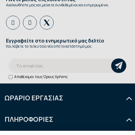
Ακολουθήστε μας και μείνετε συνδεδεμένοι και ενημερωμένοι.
Εγγραφείτε στο ενημερωτικό μας δελτίο
Και λάβετε τα τελευταία νέα από το κατάστημά μας.
Αποδέχομαι τους
Όρους Χρήσης
ΩΡΑΡΙΟ ΕΡΓΑΣΙΑΣ
Δευτέρα
9:00 - 14:30
ΠΛΗΡΟΦΟΡΙΕΣ
Τρίτη
9:00 - 14:30 & 18:00 - 21:00
Τετάρτη
9:00 - 14:30
Ποιοι είμαστε
Πιστοποίηση