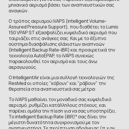
μηχανικό αερισμό βάσει των αναπνευστικών σας
αναγκών.
Ο τρόπος αερισμού iVAPS (intelligent Volume-
Assured Pressure Support), που διαθέτει το Lumis
150 VPAP ST εξασφαλίζει κυψελιδικό αερισμό που
ταιριάζει στις ανάγκες σας. Και με το έξυπνο
σύστημα διασφάλισης ελάχιστων αναπνοών
(Intelligent Backup Rate-iBR) και προαιρετικά την
τεχνολογία AutoEPAP, το iVAPS συνεχώς
παρακολουθεί τον αερισμό και τους άνω
αεραγωγούς.
Ο IntelligentAir είναι μια συλλογή τεχνολογιών της
ResMed οι οποίες "κόβουν" και "ράβουν" την
θεραπεία στα αναπνευστικά σας μέτρα:
Το iVAPS μαθαίνει τον μοναδικό σας κυψελιδικό
αερισμό, ρυθμίζει κατάλληλους στόχους, και
παρέχει ομάλα την πίεση για να σας υποστηρίξει.
Το intelligent Backup Rate (iBR)* σας δίνει την
μέγιστη δυνατότητα συγχρονισμού με τον
αναπνευστήρα. Σε περίπτωση αδράνειας (π.χ αν