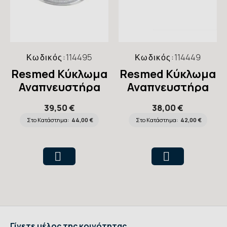
Κωδικός:
114495
Κωδικός:
114449
Resmed Kύκλωμα
Resmed Kύκλωμα
Αναπνευστήρα
Αναπνευστήρα
Μονό 15mm
Μονό Με Βαλβίδα
39,50 €
38,00 €
Astral™
Εκπνοής 22mm
Στο Κατάστημα:
44,00 €
Στο Κατάστημα:
42,00 €
Astral™
Γίνετε μέλος της κοινότητας