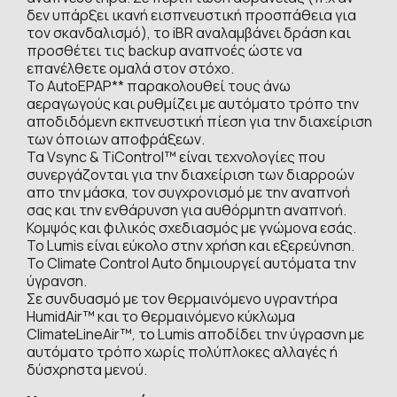
δεν υπάρξει ικανή εισπνευστική προσπάθεια για
τον σκανδαλισμό), το iBR αναλαμβάνει δράση και
προσθέτει τις backup αναπνοές ώστε να
επανέλθετε ομαλά στον στόχο.
Το AutoEPAP** παρακολουθεί τους άνω
αεραγωγούς και ρυθμίζει με αυτόματο τρόπο την
αποδιδόμενη εκπνευστική πίεση για την διαχείριση
των όποιων αποφράξεων.
Τα Vsync & TiControl™ είναι τεχνολογίες που
συνεργάζονται για την διαχείριση των διαρροών
απο την μάσκα, τον συγχρονισμό με την αναπνοή
σας και την ενθάρυνση για αυθόρμητη αναπνοή.
Κομψός και φιλικός σχεδιασμός με γνώμονα εσάς.
Το Lumis είναι εύκολο στην χρήση και εξερεύνηση.
Το Climate Control Auto δημιουργεί αυτόματα την
ύγρανση.
Σε συνδυασμό με τον θερμαινόμενο υγραντήρα
HumidAir™ και το θερμαινόμενο κύκλωμα
ClimateLineAir™, το Lumis αποδίδει την ύγρασνη με
αυτόματο τρόπο χωρίς πολύπλοκες αλλαγές ή
δύσχρηστα μενού.