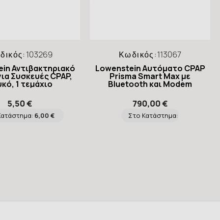
δικός:
103269
Κωδικός:
113067
ein Αντιβακτηριακό
Lowenstein Αυτόματο CPAP
για Συσκευές CPAP,
Prisma Smart Max με
κό, 1 τεμάχιο
Bluetooth και Modem
5,50 €
790,00 €
Κατάστημα:
6,00 €
Στο Κατάστημα: