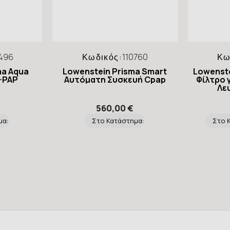
496
Κωδικός:
110760
Κω
ma Aqua
Lowenstein Prisma Smart
Lowenst
-PAP
Αυτόματη Συσκευή Cpap
Φίλτρο 
Λευ
560,00 €
μα:
Στο Κατάστημα:
Στο 