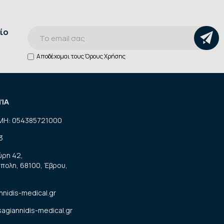
ίο
Αποδέχομαι τους
Όρους Χρήσης
ΝΊΑ
ΜΗ: 054385721000
3
ύρη 42,
πολη, 68100, Έβρου,
nnidis-medical.gr
sagiannidis-medical.gr