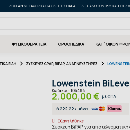
ΔΩΡΕΑΝ ΜΕΤΑΦΟΡΙΚΑ ΓΙΑ ΌΛΕΣ ΤΙΣ ΠΑΡΑΓΓΕΛΊΕΣ ΆΝΩ ΤΩΝ 99€ ΚΑΙ ΈΩΣ 5K
Σ
ΦΥΣΙΚΟΘΕΡΑΠΕΙΑ
ΟΡΘΟΠΕΔΙΚΑ
ΚΑΤ΄ΟΙΚΟΝ ΦΡΟ
ΙΚΑ ΕΙΔΗ
ΣΥΣΚΕΥΈΣ CPAP, BIPAP, ΑΝΑΠΝΕΥΣΤΉΡΕΣ
LOWENSTEIN 
Lowenstein BiLeve
Κωδικός:
105494
2.000,00 €
με ΦΠΑ
ή
222.22
/ μήνα
Εξαντλήθηκε
Συσκευή BiPAP για αποτελεσματική