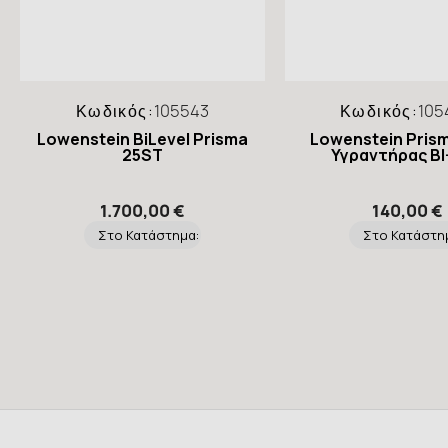
Κωδικός:
105543
Κωδικός:
105
Lowenstein BiLevel Prisma
Lowenstein Pris
25SΤ
Υγραντήρας BI
1.700,00 €
140,00 €
Στο Κατάστημα:
Στο Κατάστη