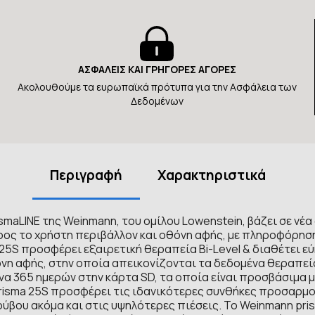
ΑΣΦΑΛΕΙΣ ΚΑΙ ΓΡΗΓΟΡΕΣ ΑΓΟΡΕΣ
Ακολουθούμε τα ευρωπαϊκά πρότυπα για την Ασφάλεια των
Δεδομένων
Περιγραφή
Χαρακτηριστικά
ismaLINE της Weinmann, του ομίλου Lowenstein, βάζει σε ν
ρος το χρήστη περιβάλλον και οθόνη αφής, με πληροφόρηση 
 25S προσφέρει εξαιρετική θεραπεία Bi-Level & διαθέτει ε
η αφής, στην οποία απεικονίζονται τα δεδομένα θεραπεία
α 365 ημερών στην κάρτα SD, τα οποία είναι προσβάσιμα 
isma 25S προσφέρει τις ιδανικότερες συνθήκες προσαρμογή
ύβου ακόμα και στις υψηλότερες πιέσεις. To Weinmann prism