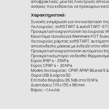
αποφρακτικές, μεικτές ή κεντρικές άπνοιε
ανάγκες που ενδέχεται να προκύψουν κατά
Χαρακτηριστικά:
Συνεχής ενημέρωση για την κατάσταση της
Λειτουργίες: softSTART & autoSTART-STOP
Προαιρετική ενεργοποίηση λειτουργίας We
Καινοτόμα τεχνολογία Weinmann FOT διαχ
Λειτουργίες ράμπας softSTART, αυτόματη
αποσύνδεσης μάσκας με ένδειξη στην οθό
Προαιρετική ενεργοποίηση αυτόματου trigg
Προαιρετικά μπορεί να δεχθεί θερμαινόμ
Εύρος IPAP 4 - 25hPa.
Εύρος CPAP 4 - 20 hPa.
Modes λειτουργίας: CPAP, APAP, BILevel S &
Θύρα USB & κάρτα SD.
Επίπεδο θορύβου 26,5db στα 10 hPa.
Διαστάσεις 170 x 135 x 180 mm.
Βάρος ~1,4 κιλά.