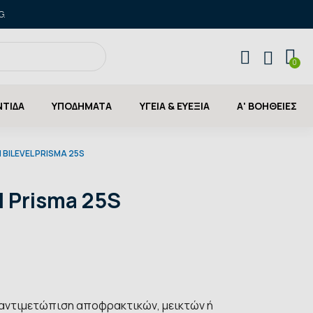
G.
ΝΤΙΔΑ
ΥΠΟΔΗΜΑΤΑ
ΥΓΕΙΑ & ΕΥΕΞΙΑ
Α' ΒΟΗΘΕΙΕΣ
BILEVEL PRISMA 25S
l Prisma 25S
 αντιμετώπιση αποφρακτικών, μεικτών ή