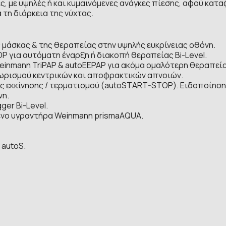
ς, με υψηλές ή και κυμαινόμενες ανάγκες πίεσης, αφού κατα
 τη διάρκεια της νύχτας.
 μάσκας & της θεραπείας στην υψηλής ευκρίνειας οθόνη.
 για αυτόματη έναρξη ή διακοπή θεραπείας Bi-Level.
inmann TriPAP & autoEEPAP για ακόμα ομαλότερη θεραπεία 
ωρισμού κεντρικών και αποφρακτικών απνοιών.
ς εκκίνησης / τερματισμού (autoSTART-STOP). Ειδοποίηση
νη.
er Bi-Level.
ενο υγραντήρα Weinmann prismaAQUA.
 autoS.